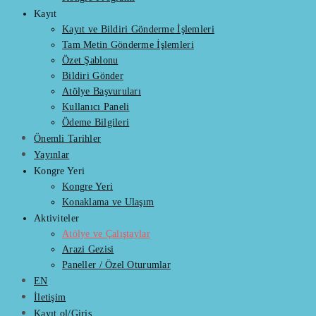
Kayıt
Kayıt ve Bildiri Gönderme İşlemleri
Tam Metin Gönderme İşlemleri
Özet Şablonu
Bildiri Gönder
Atölye Başvuruları
Kullanıcı Paneli
Ödeme Bilgileri
Önemli Tarihler
Yayınlar
Kongre Yeri
Kongre Yeri
Konaklama ve Ulaşım
Aktiviteler
Atölye ve Çalıştaylar
Arazi Gezisi
Paneller / Özel Oturumlar
EN
İletişim
Kayıt ol/Giriş