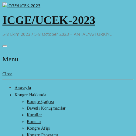
Skip
to
ICGE/UCEK-2023
content
5-8 Ekim 2023 / 5-8 October 2023 – ANTALYA/TÜRKİYE
Menu
Close
Anasayfa
Kongre Hakkında
Kongre Çağrısı
Davetli Konuşmacılar
Kurullar
Konular
Kongre Afişi
Kongre Programı